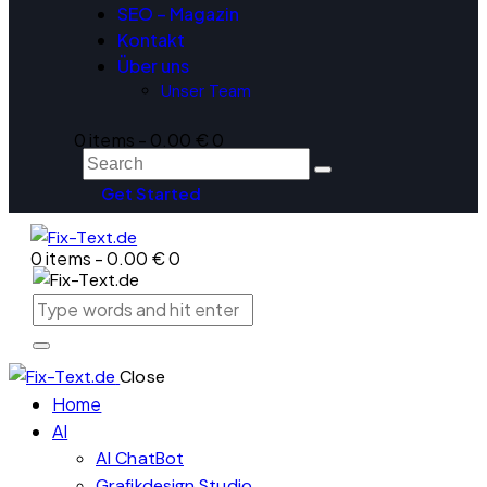
SEO – Magazin
Kontakt
Über uns
Unser Team
0 items
-
0.00 €
0
Get Started
0 items
-
0.00 €
0
Close
Home
AI
AI ChatBot
Grafikdesign Studio