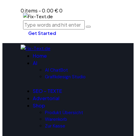
0 items
-
0.00 €
0
Get Started
Home
AI
AI ChatBot
Grafikdesign Studio
SEO – TEXTE
Advertorial
Shop
Produkt Übersicht
Warenkorb
Zur Kasse