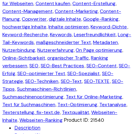
,
,
,
für Webseiten
Content kaufen
Content-Erstellung
,
,
Content-Management
Content-Marketing
Content-
,
,
,
,
Planung
Copywriter
digitale Inhalte
Google-Ranking
,
,
,
hochwertige Inhalte
Inhalte optimieren
Keyword-Dichte
,
,
,
Keyword-Recherche
Keywords
Leserfreundlichkeit
Long-
,
,
,
Tail-Keywords
maßgeschneiderter Text
Metadaten
,
,
,
Nutzerbindung
Nutzererfahrung
On Page optimierung
,
,
Online-Sichtbarkeit
organischer Traffic
Ranking
,
,
,
,
verbessern
SEO
SEO-Best Practices
SEO-Content
SEO-
,
,
,
Erfolg
SEO-optimierter Text
SEO-Spezialist
SEO-
,
,
,
,
Strategie
SEO-Techniken
SEO-Text
SEO-TEXTE
SEO-
,
,
Tipps
Suchmaschinen-Richtlinien
,
,
Suchmaschinenoptimierung
Text für Online-Marketing
,
,
,
Text für Suchmaschinen
Text-Optimierung
Textanalyse
,
,
Texterstellung. fix-text.de
Textqualität
Webseiten-
,
Product ID:
Inhalte
Webseiten-Ranking
21540
Description