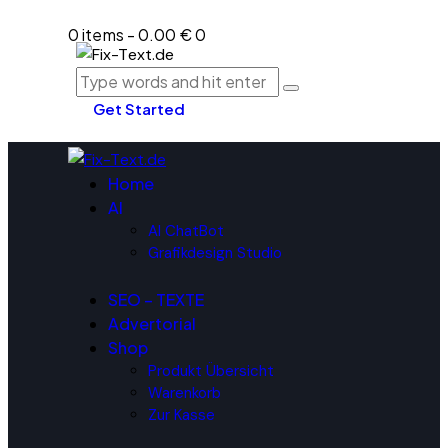
0 items
-
0.00 €
0
Get Started
Home
AI
AI ChatBot
Grafikdesign Studio
SEO – TEXTE
Advertorial
Shop
Produkt Übersicht
Warenkorb
Zur Kasse