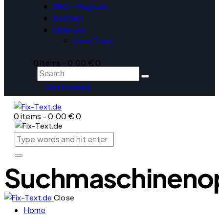
SEO – Magazin
Kontakt
Über uns
Unser Team
0 items
-
0.00 €
0
Get Started
0 items
-
0.00 €
0
Suchmaschinenop
Close
Home