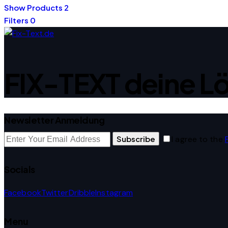
Show Products
2
Filters
0
FIX-TEXT deine Lö
Newsletter Anmeldung
Subscribe
I agree to the
Socials
Facebook
Twitter
Dribble
Instagram
Menu