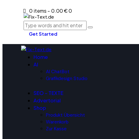
0 items
-
0.00 €
0
Get Started
Home
AI
AI ChatBot
Grafikdesign Studio
SEO – TEXTE
Advertorial
Shop
Produkt Übersicht
Warenkorb
Zur Kasse