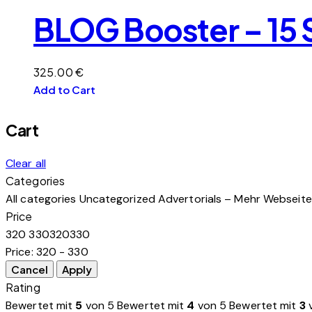
BLOG Booster – 15 
325.00
€
Add to Cart
Cart
Clear all
Categories
All categories
Uncategorized
Advertorials – Mehr Webseit
Price
320
330
320
330
Price:
320 - 330
Rating
Bewertet mit
5
von 5
Bewertet mit
4
von 5
Bewertet mit
3
v