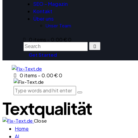
SEO – Magazin
Kontakt
Über uns
Unser Team
0 items
-
0.00 €
0
Get Started
0 items
-
0.00 €
0
Textqualität
Close
Home
AI