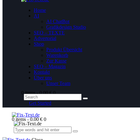
Home
AI
AI ChatBot
Grafikdesign Studio
SEO – TEXTE
Advertorial
Shop
Produkt Übersicht
Warenkorb
Zur Kasse
SEO – Magazin
Kontakt
Über uns
Unser Team
0 items
-
0.00 €
0
Get Started
0 items
-
0.00 €
0
Close