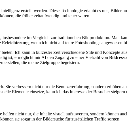
er Intelligenz erstellt werden. Diese Technologie erlaubt es uns, Bilder
n können, die früher zeitaufwendig und teuer waren.
, insbesondere im Vergleich zur traditionellen Bildproduktion. Man k
ne
Erleichterung
, wenn ich nicht auf teure Fotoshootings angewiesen b
er bieten. Ich kann in kürzester Zeit verschiedene Stile und Konzepte a
dig ist, ermög​​​​licht mir AI den Zugang zu einer Vielzahl von
Bildress
u erstellen, die meine Zielgruppe begeistern.
ch. Sie verbessern nicht nur die Benutzererfahrung, sondern erhöhen a
suelle Elemente einsetze, kann ich das Interesse der Besucher steigern 
e helfen nicht nur, die Inhalte visuell aufzuwerten, sondern können auc
önnen sie sogar in der Bildersuche für zusätzlichen Traffic sorgen.