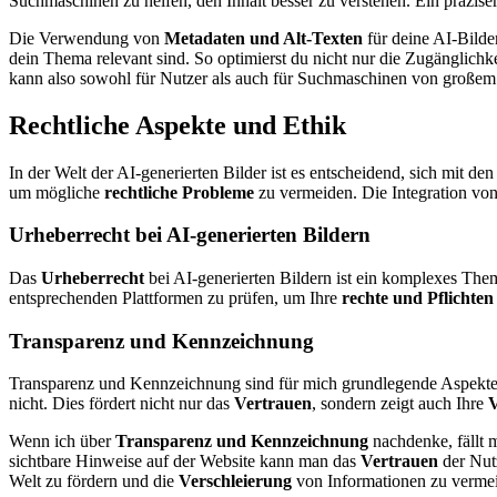
Suchmaschinen zu helfen, den Inhalt besser zu verstehen. Ein präzise
Die Verwendung von
Metadaten und Alt-Texten
für deine AI-Bilder
dein Thema relevant sind. So optimierst du nicht nur die Zugänglichkei
kann also sowohl für Nutzer als auch für Suchmaschinen von großem V
Rechtliche Aspekte und Ethik
In der Welt der AI-generierten Bilder ist es entscheidend, sich mit de
um mögliche
rechtliche Probleme
zu vermeiden. Die Integration vo
Urheberrecht bei AI-generierten Bildern
Das
Urheberrecht
bei AI-generierten Bildern ist ein komplexes Thema
entsprechenden Plattformen zu prüfen, um Ihre
rechte und Pflichten
Transparenz und Kennzeichnung
Transparenz und Kennzeichnung sind für mich grundlegende Aspekte b
nicht. Dies fördert nicht nur das
Vertrauen
, sondern zeigt auch Ihre
Wenn ich über
Transparenz und Kennzeichnung
nachdenke, fällt m
sichtbare Hinweise auf der Website kann man das
Vertrauen
der Nutz
Welt zu fördern und die
Verschleierung
von Informationen zu verme