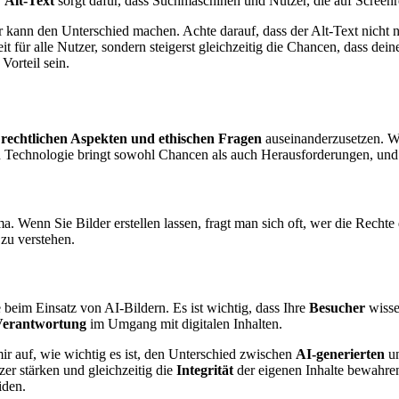
r
Alt-Text
sorgt dafür, dass Suchmaschinen und Nutzer, die auf Screenre
 kann den Unterschied machen. Achte darauf, dass der Alt-Text nicht nu
t für alle Nutzer, sondern steigerst gleichzeitig die Chancen, dass dei
orteil sein.
n
rechtlichen Aspekten und ethischen Fragen
auseinanderzusetzen. We
n Technologie bringt sowohl Chancen als auch Herausforderungen, und
. Wenn Sie Bilder erstellen lassen, fragt man sich oft, wer die Rechte 
zu verstehen.
eim Einsatz von AI-Bildern. Es ist wichtig, dass Ihre
Besucher
wisse
Verantwortung
im Umgang mit digitalen Inhalten.
ir auf, wie wichtig es ist, den Unterschied zwischen
AI-generierten
u
er stärken und gleichzeitig die
Integrität
der eigenen Inhalte bewahren.
iden.