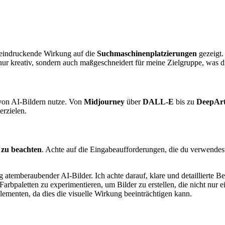
beeindruckende Wirkung auf die
Suchmaschinenplatzierungen
gezeigt.
ur kreativ, sondern auch maßgeschneidert für meine Zielgruppe, was di
g von AI-Bildern nutze. Von
Midjourney
über
DALL-E
bis zu
DeepAr
erzielen.
 zu beachten
. Achte auf die Eingabeaufforderungen, die du verwendes
ng atemberaubender AI-Bilder. Ich achte darauf, klare und detailliert
d Farbpaletten zu experimentieren, um Bilder zu erstellen, die nicht nu
Elementen, da dies die visuelle Wirkung beeinträchtigen kann.