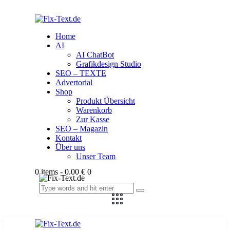
Home
AI
AI ChatBot
Grafikdesign Studio
SEO – TEXTE
Advertorial
Shop
Produkt Übersicht
Warenkorb
Zur Kasse
SEO – Magazin
Kontakt
Über uns
Unser Team
0 items
-
0.00 €
0