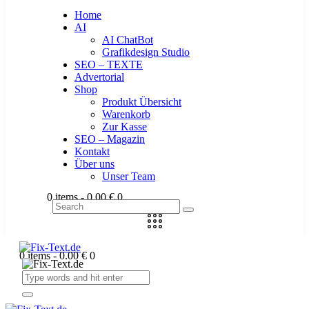
Home
AI
AI ChatBot
Grafikdesign Studio
SEO – TEXTE
Advertorial
Shop
Produkt Übersicht
Warenkorb
Zur Kasse
SEO – Magazin
Kontakt
Über uns
Unser Team
0 items
-
0.00 €
0
0 items
-
0.00 €
0